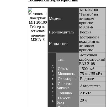
Технические характеристики
МП-20/100
"Гейзер" на
Модель
легковом
прицепе
МЗСА-Б
Производитель
Россия
Мотопомпа
пожарная на
Назначение
легковом
прицепе
4-тактный
Тип
карбюраторный
ВАЗ 2108
д
Объём
1500 см³
в
Мощность
75 лс / 55 кВт
и
Охлаждение
Водяное
г
а
Система
Автостартер
т
запуска
е
Топливо
АИ-92
л
Емкость
20 л
ь
бака