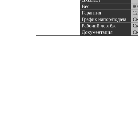
Вес
80
Гарантия
12
График напор/подача
Ск
Рабочий чертёж
Ск
Документация
Ск