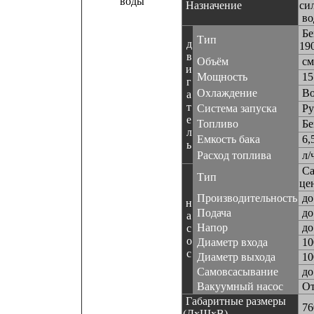
Назначение
си
во
Бе
Тип
д
19
в
Объём
см
и
Мощность
15 
г
Охлаждение
Во
а
т
Система запуска
Ру
е
Топливо
Бе
л
Емкость бака
6,
ь
Расход топлива
л/
Са
Тип
це
Производительность
до
н
Подача
до
а
Напор
до
с
о
Диаметр входа
10
с
Диаметр выхода
10
Самовсасывание
до
Вакуумный насос
От
Габаритные размеры
76
(ДхШхВ)