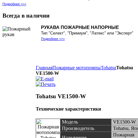
Подробнее >>>
Всегда
в наличии
РУКАВА ПОЖАРНЫЕ НАПОРНЫЕ
Тип "Селект", "Премиум", "Латекс" или "Эксперт"
Подробнее >>>
Главная
Пожарные мотопомпы
Tohatsu
Tohatsu
VE1500-W
Tohatsu VE1500-W
Технические характеристики
Модель
VE1500-W
Производитель
Tohatsu, Яп
Пожарная
Назначение