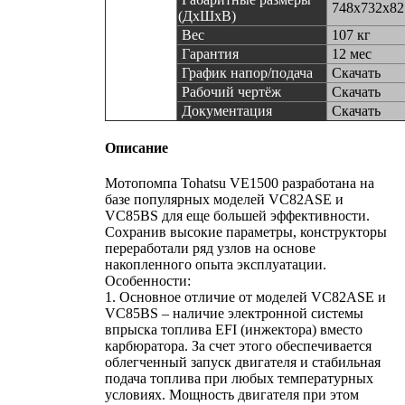
748х732х82
(ДхШхВ)
Вес
107 кг
Гарантия
12 мес
График напор/подача
Скачать
Рабочий чертёж
Скачать
Документация
Скачать
Описание
Мотопомпа Tohatsu VE1500 разработана на
базе популярных моделей VC82ASE и
VC85BS для еще большей эффективности.
Сохранив высокие параметры, конструкторы
переработали ряд узлов на основе
накопленного опыта эксплуатации.
Особенности:
1. Основное отличие от моделей VC82ASE и
VC85BS – наличие электронной системы
впрыска топлива EFI (инжектора) вместо
карбюратора. За счет этого обеспечивается
облегченный запуск двигателя и стабильная
подача топлива при любых температурных
условиях. Мощность двигателя при этом