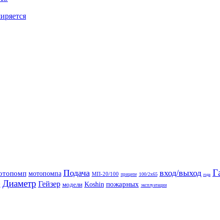
иряется
Г
Подача
вход/выход
отопомп
мотопомпа
МП-20/100
100/2x65
прицепе
года
Диаметр
Гейзер
пожарных
модели
Koshin
я
эксплуатации