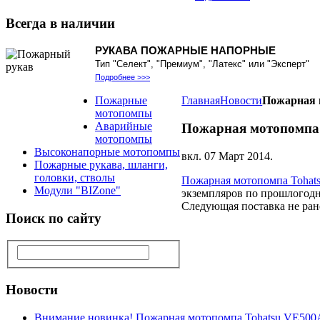
Всегда
в наличии
РУКАВА ПОЖАРНЫЕ НАПОРНЫЕ
Тип "Селект", "Премиум", "Латекс" или "Эксперт"
Подробнее >>>
Пожарные
Главная
Новости
Пожарная 
мотопомпы
Аварийные
Пожарная мотопомпа
мотопомпы
Высоконапорные мотопомпы
вкл.
07 Март 2014
.
Пожарные рукава, шланги,
головки, стволы
Пожарная мотопомпа Tohat
Модули "BIZone"
экземпляров по прошлогодн
Следующая поставка не ран
Поиск
по сайту
Новости
Внимание новинка! Пожарная мотопомпа Tohatsu VE500