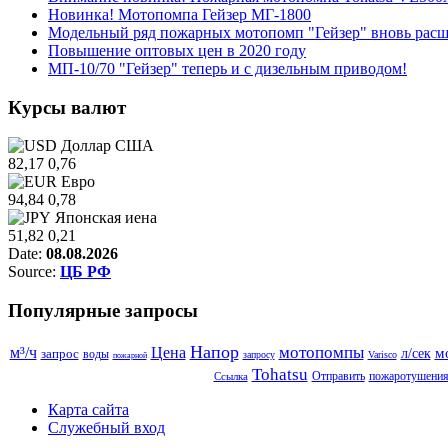
Новинка! Мотопомпа Гейзер МГ-1800
Модельный ряд пожарных мотопомп "Гейзер" вновь расш
Повышение оптовых цен в 2020 году
МП-10/70 "Гейзер" теперь и с дизельным приводом!
Курсы
валют
Доллар США
82,17
0,76
Евро
94,84
0,78
Японская иена
51,82
0,21
Date:
08.08.2026
Source:
ЦБ РФ
Популярные
запросы
Напор
мотопомпы
м³/ч
Цена
м
запрос
л/сек
воды
запросу
Varisco
пожарной
Tohatsu
Отправить
пожаротушени
Ссылка
Карта сайта
Служебный вход